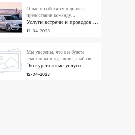
О вас позаботятся в дороге,
предоставив команду
Услуги встречи и проводов в
профессиональных водителей и
аэропорту
современные новые автомобили.
12-04-2023
Мы гарантиуем комфорт,
конфиденциальность,
безопасность и удобства для
Мы уверены, что вы будете
ваших прекрасных путешествий.
счастливы и удачливы, выбрав
Экскурсионные услуги
наши туры в городе Нячанг с
множеством интересных вещей,
12-04-2023
чтобы исследовать прекрасные
острова, более привлекательные,
чем где-либо.