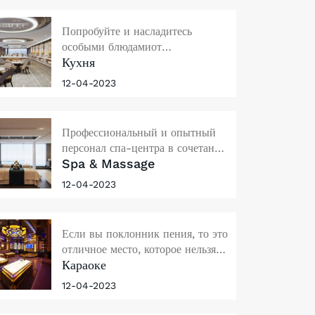
Попробуйте и насладитесь
особыми блюдамиот
Кухня
традиционных местных блюд до
блюд азиатской и европейской
12-04-2023
кухни в комфорте маленького
или большого зала, который вы
выберете для сопровождения
Профессиональный и опытный
своих близких.
персонал спа-центра в сочетании
Spa & Massage
с уникальными процедурами
подарит вам самые приятные
12-04-2023
моменты отдыха в нашем тихом
и уединенном пространстве.
Если вы поклонник пения, то это
отличное место, которое нельзя
Караоке
пропустить.
12-04-2023