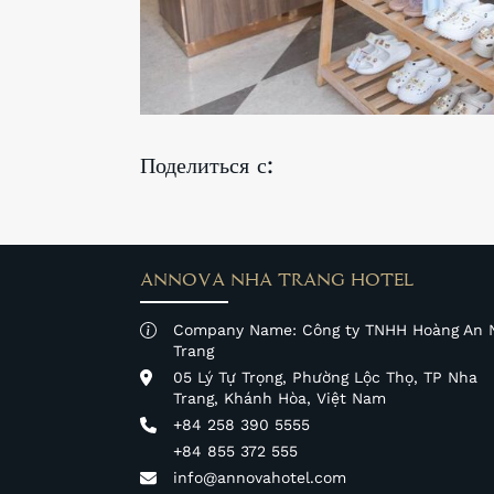
Поделиться с:
ANNOVA NHA TRANG HOTEL
Company Name: Công ty TNHH Hoàng An 
Trang
05 Lý Tự Trọng, Phường Lộc Thọ, TP Nha
Trang, Khánh Hòa, Việt Nam
+84 258 390 5555
+84 855 372 555
info@annovahotel.com