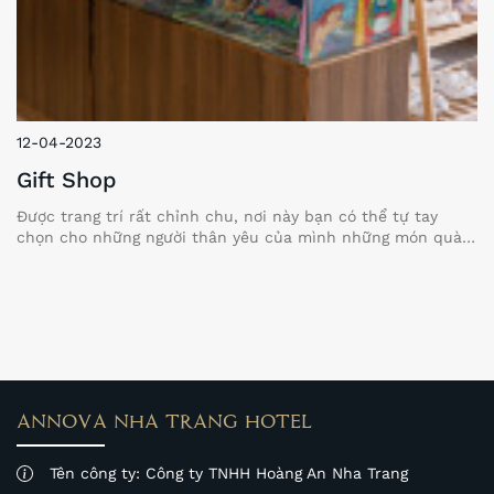
12-04-2023
Gift Shop
Được trang trí rất chỉnh chu, nơi này bạn có thể tự tay
chọn cho những người thân yêu của mình những món quà
nhỏ xinh, hoặc chỉ đơn giản là lưu lại những bức ảnh ấn
tượng tại góc nhỏ ấy. Bạn sẽ nhớ chúng tôi rất nhiều!
ANNOVA NHA TRANG HOTEL
Tên công ty: Công ty TNHH Hoàng An Nha Trang