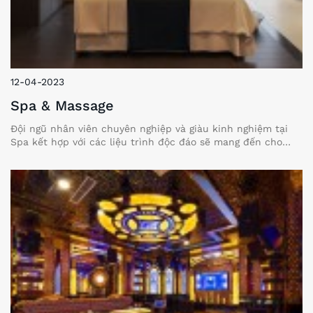
12-04-2023
Spa & Massage
Đội ngũ nhân viên chuyên nghiệp và giàu kinh nghiệm tại
Spa kết hợp với các liệu trình độc đáo sẽ mang đến cho
bạn những phút giây thư giãn thoải mái nhất khi trải
nghiệm trong không gian yên tĩnh và riêng tư của chúng tôi.