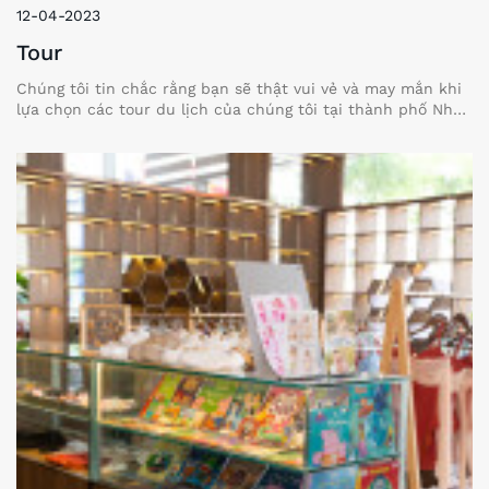
12-04-2023
Tour
Chúng tôi tin chắc rằng bạn sẽ thật vui vẻ và may mắn khi
lựa chọn các tour du lịch của chúng tôi tại thành phố Nha
Trang với nhiều điều thú vị để khám phá những hòn đảo
xinh đẹp hấp dẫn hơn bất cứ nơi nào.