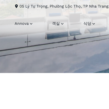
05 Lý Tự Trọng, Phường Lộc Thọ, TP Nha Trang
Annova
객실
식당