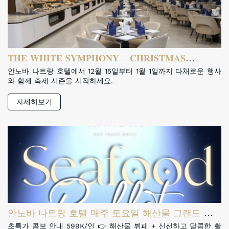
𝐓𝐇𝐄 𝐖𝐇𝐈𝐓𝐄 𝐒𝐘𝐌𝐏𝐇𝐎𝐍𝐘 – 𝐂𝐇𝐑𝐈𝐒𝐓𝐌𝐀𝐒
𝐅𝐄𝐒𝐓𝐈𝐕𝐀𝐋 𝟐𝟎𝟐𝟓
안노바 나트랑 호텔에서 12월 15일부터 1월 1일까지 다채로운 행사
와 함께 축제 시즌을 시작하세요.
자세히보기
안노바 나트랑 호텔 매주 토요일 해산물 그랜드 뷔
페
초특가 콤보 안내 599K/인 👉 해산물 뷔페 + 신선하고 달콤한 활