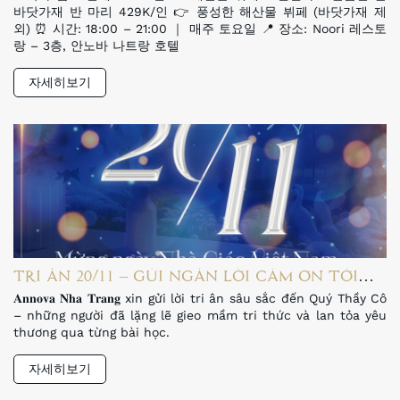
바닷가재 반 마리 429K/인 👉 풍성한 해산물 뷔페 (바닷가재 제
외) ⏰ 시간: 18:00 – 21:00 ｜ 매주 토요일 📍 장소: Noori 레스토
랑 – 3층, 안노바 나트랑 호텔
자세히보기
TRI ÂN 20/11 – GỬI NGÀN LỜI CẢM ƠN TỚI
NHỮNG NGƯỜI LÁI ĐÒ THẦM LẶNG
𝐀𝐧𝐧𝐨𝐯𝐚 𝐍𝐡𝐚 𝐓𝐫𝐚𝐧𝐠 xin gửi lời tri ân sâu sắc đến Quý Thầy Cô
– những người đã lặng lẽ gieo mầm tri thức và lan tỏa yêu
thương qua từng bài học.
자세히보기