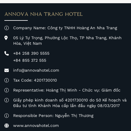
ANNOVA NHA TRANG HOTEL
Company Name: Công ty TNHH Hoàng An Nha Trang
05 Lý Tự Trọng, Phường Lộc Thọ, TP Nha Trang, Khánh
Hòa, Việt Nam
+84 258 390 5555
+84 855 372 555
info@annovahotel.com
Tax Code: 4201730010
Representative: Hoàng Thị Minh - Chức vụ: Giám đốc
Giấy phép kinh doanh số 4201730010 do Sở Kế hoạch và
Đầu tư tỉnh Khánh Hòa cấp lần đầu ngày 08/03/2017
Responsible Person: Nguyễn Thị Thương
www.annovahotel.com