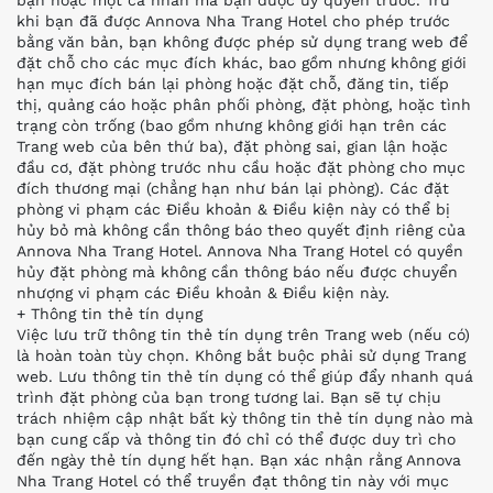
bạn hoặc một cá nhân mà bạn được ủy quyền trước. Trừ
khi bạn đã được Annova Nha Trang Hotel cho phép trước
bằng văn bản, bạn không được phép sử dụng trang web để
đặt chỗ cho các mục đích khác, bao gồm nhưng không giới
hạn mục đích bán lại phòng hoặc đặt chỗ, đăng tin, tiếp
thị, quảng cáo hoặc phân phối phòng, đặt phòng, hoặc tình
trạng còn trống (bao gồm nhưng không giới hạn trên các
Trang web của bên thứ ba), đặt phòng sai, gian lận hoặc
đầu cơ, đặt phòng trước nhu cầu hoặc đặt phòng cho mục
đích thương mại (chẳng hạn như bán lại phòng). Các đặt
phòng vi phạm các Điều khoản & Điều kiện này có thể bị
hủy bỏ mà không cần thông báo theo quyết định riêng của
Annova Nha Trang Hotel. Annova Nha Trang Hotel có quyền
hủy đặt phòng mà không cần thông báo nếu được chuyển
nhượng vi phạm các Điều khoản & Điều kiện này.
+ Thông tin thẻ tín dụng
Việc lưu trữ thông tin thẻ tín dụng trên Trang web (nếu có)
là hoàn toàn tùy chọn. Không bắt buộc phải sử dụng Trang
web. Lưu thông tin thẻ tín dụng có thể giúp đẩy nhanh quá
trình đặt phòng của bạn trong tương lai. Bạn sẽ tự chịu
trách nhiệm cập nhật bất kỳ thông tin thẻ tín dụng nào mà
bạn cung cấp và thông tin đó chỉ có thể được duy trì cho
đến ngày thẻ tín dụng hết hạn. Bạn xác nhận rằng Annova
Nha Trang Hotel có thể truyền đạt thông tin này với mục