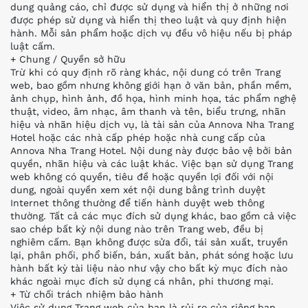
dung quảng cáo, chỉ được sử dụng và hiển thị ở những nơi
được phép sử dụng và hiển thị theo luật và quy định hiện
hành. Mỗi sản phẩm hoặc dịch vụ đều vô hiệu nếu bị pháp
luật cấm.
+ Chung / Quyền sở hữu
Trừ khi có quy định rõ ràng khác, nội dung có trên Trang
web, bao gồm nhưng không giới hạn ở văn bản, phần mềm,
ảnh chụp, hình ảnh, đồ họa, hình minh họa, tác phẩm nghệ
thuật, video, âm nhạc, âm thanh và tên, biểu trưng, nhãn
hiệu và nhãn hiệu dịch vụ, là tài sản của Annova Nha Trang
Hotel hoặc các nhà cấp phép hoặc nhà cung cấp của
Annova Nha Trang Hotel. Nội dung này được bảo vệ bởi bản
quyền, nhãn hiệu và các luật khác. Việc bạn sử dụng Trang
web không có quyền, tiêu đề hoặc quyền lợi đối với nội
dung, ngoài quyền xem xét nội dung bằng trình duyệt
Internet thông thường để tiến hành duyệt web thông
thường. Tất cả các mục đích sử dụng khác, bao gồm cả việc
sao chép bất kỳ nội dung nào trên Trang web, đều bị
nghiêm cấm. Bạn không được sửa đổi, tái sản xuất, truyền
lại, phân phối, phổ biến, bán, xuất bản, phát sóng hoặc lưu
hành bất kỳ tài liệu nào như vậy cho bất kỳ mục đích nào
khác ngoài mục đích sử dụng cá nhân, phi thương mại.
+ Từ chối trách nhiệm bảo hành
Việc sử dụng Trang web của bạn là rủi ro của riêng bạn.