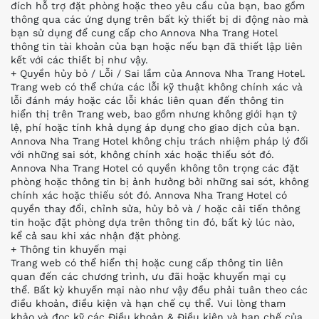
đích hỗ trợ đặt phòng hoặc theo yêu cầu của bạn, bao gồm
thông qua các ứng dụng trên bất kỳ thiết bị di động nào mà
bạn sử dụng để cung cấp cho Annova Nha Trang Hotel
thông tin tài khoản của bạn hoặc nếu bạn đã thiết lập liên
kết với các thiết bị như vậy.
+ Quyền hủy bỏ / Lỗi / Sai lầm của Annova Nha Trang Hotel.
Trang web có thể chứa các lỗi kỹ thuật không chính xác và
lỗi đánh máy hoặc các lỗi khác liên quan đến thông tin
hiển thị trên Trang web, bao gồm nhưng không giới hạn tỷ
lệ, phí hoặc tính khả dụng áp dụng cho giao dịch của bạn.
Annova Nha Trang Hotel không chịu trách nhiệm pháp lý đối
với những sai sót, không chính xác hoặc thiếu sót đó.
Annova Nha Trang Hotel có quyền không tôn trọng các đặt
phòng hoặc thông tin bị ảnh hưởng bởi những sai sót, không
chính xác hoặc thiếu sót đó. Annova Nha Trang Hotel có
quyền thay đổi, chỉnh sửa, hủy bỏ và / hoặc cải tiến thông
tin hoặc đặt phòng dựa trên thông tin đó, bất kỳ lúc nào,
kể cả sau khi xác nhận đặt phòng.
+ Thông tin khuyến mại
Trang web có thể hiển thị hoặc cung cấp thông tin liên
quan đến các chương trình, ưu đãi hoặc khuyến mại cụ
thể. Bất kỳ khuyến mại nào như vậy đều phải tuân theo các
điều khoản, điều kiện và hạn chế cụ thể. Vui lòng tham
khảo và đọc kỹ các Điều khoản & Điều kiện và hạn chế của