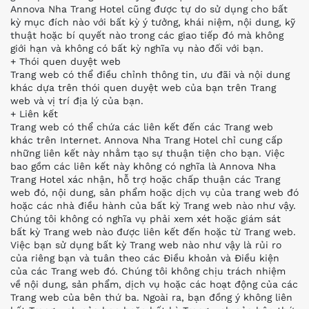
Annova Nha Trang Hotel cũng được tự do sử dụng cho bất
kỳ mục đích nào với bất kỳ ý tưởng, khái niệm, nội dung, kỹ
thuật hoặc bí quyết nào trong các giao tiếp đó mà không
giới hạn và không có bất kỳ nghĩa vụ nào đối với bạn.
+ Thói quen duyệt web
Trang web có thể điều chỉnh thông tin, ưu đãi và nội dung
khác dựa trên thói quen duyệt web của bạn trên Trang
web và vị trí địa lý của bạn.
+ Liên kết
Trang web có thể chứa các liên kết đến các Trang web
khác trên Internet. Annova Nha Trang Hotel chỉ cung cấp
những liên kết này nhằm tạo sự thuận tiện cho bạn. Việc
bao gồm các liên kết này không có nghĩa là Annova Nha
Trang Hotel xác nhận, hỗ trợ hoặc chấp thuận các Trang
web đó, nội dung, sản phẩm hoặc dịch vụ của trang web đó
hoặc các nhà điều hành của bất kỳ Trang web nào như vậy.
Chúng tôi không có nghĩa vụ phải xem xét hoặc giám sát
bất kỳ Trang web nào được liên kết đến hoặc từ Trang web.
Việc bạn sử dụng bất kỳ Trang web nào như vậy là rủi ro
của riêng bạn và tuân theo các Điều khoản và Điều kiện
của các Trang web đó. Chúng tôi không chịu trách nhiệm
về nội dung, sản phẩm, dịch vụ hoặc các hoạt động của các
Trang web của bên thứ ba. Ngoài ra, bạn đồng ý không liên