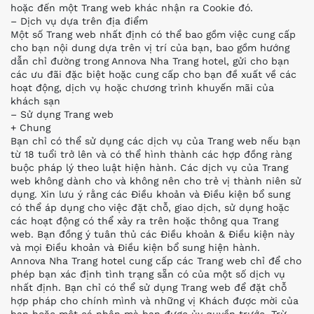
hoặc đến một Trang web khác nhận ra Cookie đó.
– Dịch vụ dựa trên địa điểm
Một số Trang web nhất định có thể bao gồm việc cung cấp
cho bạn nội dung dựa trên vị trí của bạn, bao gồm hướng
dẫn chỉ đường trong Annova Nha Trang hotel, gửi cho bạn
các ưu đãi đặc biệt hoặc cung cấp cho bạn đề xuất về các
hoạt động, dịch vụ hoặc chương trình khuyến mãi của
khách sạn
– Sử dụng Trang web
+ Chung
Bạn chỉ có thể sử dụng các dịch vụ của Trang web nếu bạn
từ 18 tuổi trở lên và có thể hình thành các hợp đồng ràng
buộc pháp lý theo luật hiện hành. Các dịch vụ của Trang
web không dành cho và không nên cho trẻ vị thành niên sử
dụng. Xin lưu ý rằng các Điều khoản và Điều kiện bổ sung
có thể áp dụng cho việc đặt chỗ, giao dịch, sử dụng hoặc
các hoạt động có thể xảy ra trên hoặc thông qua Trang
web. Bạn đồng ý tuân thủ các Điều khoản & Điều kiện này
và mọi Điều khoản và Điều kiện bổ sung hiện hành.
Annova Nha Trang hotel cung cấp các Trang web chỉ để cho
phép bạn xác định tình trạng sẵn có của một số dịch vụ
nhất định. Bạn chỉ có thể sử dụng Trang web để đặt chỗ
hợp pháp cho chính mình và những vị Khách được mời của