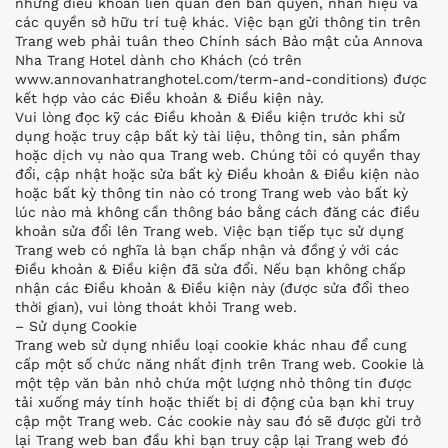
những điều khoản liên quan đến bản quyền, nhãn hiệu và
các quyền sở hữu trí tuệ khác. Việc bạn gửi thông tin trên
Trang web phải tuân theo Chính sách Bảo mật của Annova
Nha Trang Hotel dành cho Khách (có trên
www.annovanhatranghotel.com/term-and-conditions) được
kết hợp vào các Điều khoản & Điều kiện này.
Vui lòng đọc kỹ các Điều khoản & Điều kiện trước khi sử
dụng hoặc truy cập bất kỳ tài liệu, thông tin, sản phẩm
hoặc dịch vụ nào qua Trang web. Chúng tôi có quyền thay
đổi, cập nhật hoặc sửa bất kỳ Điều khoản & Điều kiện nào
hoặc bất kỳ thông tin nào có trong Trang web vào bất kỳ
lúc nào mà không cần thông báo bằng cách đăng các điều
khoản sửa đổi lên Trang web. Việc bạn tiếp tục sử dụng
Trang web có nghĩa là bạn chấp nhận và đồng ý với các
Điều khoản & Điều kiện đã sửa đổi. Nếu bạn không chấp
nhận các Điều khoản & Điều kiện này (được sửa đổi theo
thời gian), vui lòng thoát khỏi Trang web.
– Sử dụng Cookie
Trang web sử dụng nhiều loại cookie khác nhau để cung
cấp một số chức năng nhất định trên Trang web. Cookie là
một tệp văn bản nhỏ chứa một lượng nhỏ thông tin được
tải xuống máy tính hoặc thiết bị di động của bạn khi truy
cập một Trang web. Các cookie này sau đó sẽ được gửi trở
lại Trang web ban đầu khi bạn truy cập lại Trang web đó