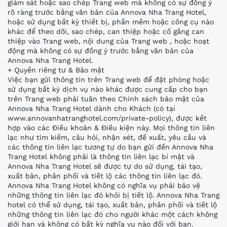
giám sát hoặc sao chép Trang web mà không có sự đồng ý
rõ ràng trước bằng văn bản của Annova Nha Trang Hotel,
hoặc sử dụng bất kỳ thiết bị, phần mềm hoặc công cụ nào
khác để theo dõi, sao chép, can thiệp hoặc cố gắng can
thiệp vào Trang web, nội dung của Trang web , hoặc hoạt
động mà không có sự đồng ý trước bằng văn bản của
Annova Nha Trang Hotel.
+ Quyền riêng tư & Bảo mật
Việc bạn gửi thông tin trên Trang web để đặt phòng hoặc
sử dụng bất kỳ dịch vụ nào khác được cung cấp cho bạn
trên Trang web phải tuân theo Chính sách bảo mật của
Annova Nha Trang Hotel dành cho Khách (có tại
www.annovanhatranghotel.com/private-policy), được kết
hợp vào các Điều khoản & Điều kiện này. Mọi thông tin liên
lạc như tìm kiếm, câu hỏi, nhận xét, đề xuất, yêu cầu và
các thông tin liên lạc tương tự do bạn gửi đến Annova Nha
Trang Hotel không phải là thông tin liên lạc bí mật và
Annova Nha Trang Hotel sẽ được tự do sử dụng, tái tạo,
xuất bản, phân phối và tiết lộ các thông tin liên lạc đó.
Annova Nha Trang Hotel không có nghĩa vụ phải bảo vệ
những thông tin liên lạc đó khỏi bị tiết lộ. Annova Nha Trang
hotel có thể sử dụng, tái tạo, xuất bản, phân phối và tiết lộ
những thông tin liên lạc đó cho người khác một cách không
giới hạn và không có bất kỳ nghĩa vụ nào đối với bạn.