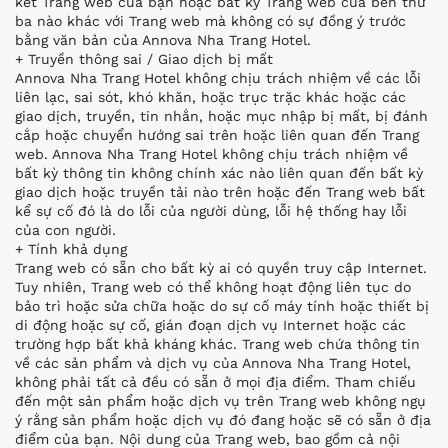
kết Trang web của bạn hoặc bất kỳ Trang web của bên thứ
ba nào khác với Trang web mà không có sự đồng ý trước
bằng văn bản của Annova Nha Trang Hotel.
+ Truyền thông sai / Giao dịch bị mất
Annova Nha Trang Hotel không chịu trách nhiệm về các lỗi
liên lạc, sai sót, khó khăn, hoặc trục trặc khác hoặc các
giao dịch, truyền, tin nhắn, hoặc mục nhập bị mất, bị đánh
cắp hoặc chuyển hướng sai trên hoặc liên quan đến Trang
web. Annova Nha Trang Hotel không chịu trách nhiệm về
bất kỳ thông tin không chính xác nào liên quan đến bất kỳ
giao dịch hoặc truyền tải nào trên hoặc đến Trang web bất
kể sự cố đó là do lỗi của người dùng, lỗi hệ thống hay lỗi
của con người.
+ Tính khả dụng
Trang web có sẵn cho bất kỳ ai có quyền truy cập Internet.
Tuy nhiên, Trang web có thể không hoạt động liên tục do
bảo trì hoặc sửa chữa hoặc do sự cố máy tính hoặc thiết bị
di động hoặc sự cố, gián đoạn dịch vụ Internet hoặc các
trường hợp bất khả kháng khác. Trang web chứa thông tin
về các sản phẩm và dịch vụ của Annova Nha Trang Hotel,
không phải tất cả đều có sẵn ở mọi địa điểm. Tham chiếu
đến một sản phẩm hoặc dịch vụ trên Trang web không ngụ
ý rằng sản phẩm hoặc dịch vụ đó đang hoặc sẽ có sẵn ở địa
điểm của bạn. Nội dung của Trang web, bao gồm cả nội