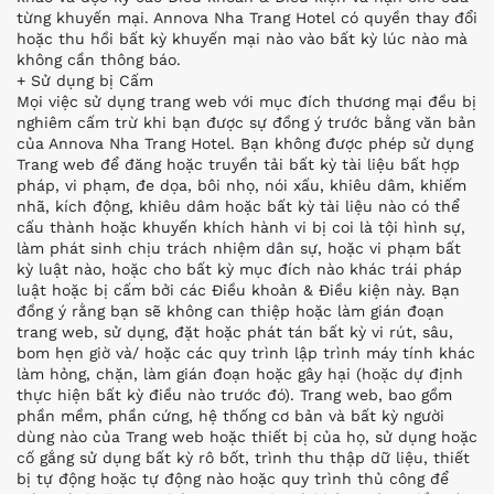
từng khuyến mại. Annova Nha Trang Hotel có quyền thay đổi
hoặc thu hồi bất kỳ khuyến mại nào vào bất kỳ lúc nào mà
không cần thông báo.
+ Sử dụng bị Cấm
Mọi việc sử dụng trang web với mục đích thương mại đều bị
nghiêm cấm trừ khi bạn được sự đồng ý trước bằng văn bản
của Annova Nha Trang Hotel. Bạn không được phép sử dụng
Trang web để đăng hoặc truyền tải bất kỳ tài liệu bất hợp
pháp, vi phạm, đe dọa, bôi nhọ, nói xấu, khiêu dâm, khiếm
nhã, kích động, khiêu dâm hoặc bất kỳ tài liệu nào có thể
cấu thành hoặc khuyến khích hành vi bị coi là tội hình sự,
làm phát sinh chịu trách nhiệm dân sự, hoặc vi phạm bất
kỳ luật nào, hoặc cho bất kỳ mục đích nào khác trái pháp
luật hoặc bị cấm bởi các Điều khoản & Điều kiện này. Bạn
đồng ý rằng bạn sẽ không can thiệp hoặc làm gián đoạn
trang web, sử dụng, đặt hoặc phát tán bất kỳ vi rút, sâu,
bom hẹn giờ và/ hoặc các quy trình lập trình máy tính khác
làm hỏng, chặn, làm gián đoạn hoặc gây hại (hoặc dự định
thực hiện bất kỳ điều nào trước đó). Trang web, bao gồm
phần mềm, phần cứng, hệ thống cơ bản và bất kỳ người
dùng nào của Trang web hoặc thiết bị của họ, sử dụng hoặc
cố gắng sử dụng bất kỳ rô bốt, trình thu thập dữ liệu, thiết
bị tự động hoặc tự động nào hoặc quy trình thủ công để