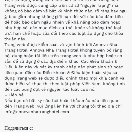
Trang web được cung cấp trên cơ sở “nguyên trạng” mà
không có bảo đảm về bất kỳ hình thức nào, rõ ràng hay ngụ
ý, bao gồm nhưng không giới hạn đối với các bảo đảm tiêu
đề hoặc bảo đảm ngẫu nhiên về khả năng bảo đảm hoặc
phù hợp với các mục đích cụ thể, khác và không thể loại
trừ, hạn chế hoặc sửa đổi theo các luật áp dụng cho thỏa
thuận này.
Trang web được kiểm soát và vận hành bởi Annova Nha
Trang Hotel. Annova Nha Trang Hotel không tuyên bố rằng
nội dung hoặc tài liệu trên trang web là phù hợp hoặc có
sẵn để sử dụng ở các địa điểm khác. Các Điều khoản &
Điều kiện này và bất kỳ tranh chấp nào phát sinh từ hoặc
liên quan đến các Điều khoản & Điều kiện hoặc việc sử
dụng Trang web sẽ được điều chỉnh theo mọi khía cạnh và
được hiểu và thực thi theo luật pháp Việt Nam, không tính
đến các xung đột về nguyên tắc luật của nó.
– Liên hệ
Nếu bạn có bất kỳ câu hỏi hoặc thắc mắc nào liên quan
đến Trang web, vui lòng liên hệ với chúng tôi theo địa chỉ
info@annovanhatranghotel.com
Поделиться с: