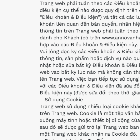
Trang web phải tuân theo các Điều khoản
điều kiện cụ thể nào được quy định trên 
“Điều khoản & Điều kiện”) và tất cả các 
khoản liên quan đến bản quyền, nhãn hiệu
thông tin trên Trang web phải tuân the
dành cho Khách (có trên www.annovanha
hợp vào các Điều khoản & Điều kiện này.
Vui lòng đọc kỹ các Điều khoản & Điều kiệ
thông tin, sản phẩm hoặc dịch vụ nào qu
nhật hoặc sửa bất kỳ Điều khoản & Điều 
web vào bất kỳ lúc nào mà không cần th
lên Trang web. Việc bạn tiếp tục sử dụn
với các Điều khoản & Điều kiện đã sửa đ
Điều kiện này (được sửa đổi theo thời gia
– Sử dụng Cookie
Trang web sử dụng nhiều loại cookie kh
trên Trang web. Cookie là một tệp văn b
xuống máy tính hoặc thiết bị di động củ
sau đó sẽ được gửi trở lại Trang web ban
một Trang web khác nhận ra Cookie đó.