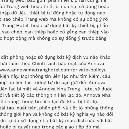
). Trang web, bao gồm phần mềm, phần cứng, hệ
ủa Trang web hoặc thiết bị của họ, sử dụng hoặc
thập dữ liệu, thiết bị tự động hoặc tự động nào
ặc sao chép Trang web mà không có sự đồng ý rõ
Trang Hotel, hoặc sử dụng bất kỳ thiết bị, phần
sao chép, can thiệp hoặc cố gắng can thiệp vào
ặc hoạt động mà không có sự đồng ý trước bằng
ể đặt phòng hoặc sử dụng bất kỳ dịch vụ nào khác
hải tuân theo Chính sách bảo mật của Annova
 www.annovanhatranghotel.com/private-policy),
iện này. Mọi thông tin liên lạc như tìm kiếm, câu
ông tin liên lạc tương tự do bạn gửi đến Annova
liên lạc bí mật và Annova Nha Trang Hotel sẽ được
ối và tiết lộ các thông tin liên lạc đó. Annova Nha
 những thông tin liên lạc đó khỏi bị tiết lộ.
ái tạo, xuất bản, phân phối và tiết lộ những thông
không giới hạn và không có bất kỳ nghĩa vụ nào đối
ợc tự do sử dụng cho bất kỳ mục đích nào với bất
t hoặc bí quyết nào trong các giao tiếp đó mà