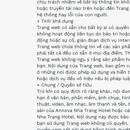
chịu trách nhiệm về bất kỳ thông tin khô
hoặc truyền tải nào trên hoặc đến Trang 
hệ thống hay lỗi của con người.
+ Tính khả dụng
Trang web có sẵn cho bất kỳ ai có quyền 
không hoạt động liên tục do bảo trì hoặc
động hoặc sự cố, gián đoạn dịch vụ Inte
Trang web chứa thông tin về các sản ph
phải tất cả đều có sẵn ở mọi địa điểm. 
Trang web không ngụ ý rằng sản phẩm ho
bạn. Nội dung của Trang web, bao gồm cả
ở những nơi được phép sử dụng và hiển t
hoặc dịch vụ đều vô hiệu nếu bị pháp luậ
+ Chung / Quyền sở hữu
Trừ khi có quy định rõ ràng khác, nội d
hạn ở văn bản, phần mềm, ảnh chụp, hìn
thuật, video, âm nhạc, âm thanh và tên, b
sản của Annova Nha Trang Hotel hoặc c
Nha Trang Hotel. Nội dung này được bảo v
bạn sử dụng Trang web không có quyền, ti
quyền xem xét nội dung bằng trình duyệ