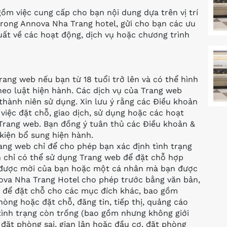
ồm việc cung cấp cho bạn nội dung dựa trên vị trí
rong Annova Nha Trang hotel, gửi cho bạn các ưu
uất về các hoạt động, dịch vụ hoặc chương trình
rang web nếu bạn từ 18 tuổi trở lên và có thể hình
eo luật hiện hành. Các dịch vụ của Trang web
thành niên sử dụng. Xin lưu ý rằng các Điều khoản
việc đặt chỗ, giao dịch, sử dụng hoặc các hoạt
Trang web. Bạn đồng ý tuân thủ các Điều khoản &
kiện bổ sung hiện hành.
ang web chỉ để cho phép bạn xác định tình trạng
n chỉ có thể sử dụng Trang web để đặt chỗ hợp
 được mời của bạn hoặc một cá nhân mà bạn được
ova Nha Trang Hotel cho phép trước bằng văn bản,
 để đặt chỗ cho các mục đích khác, bao gồm
òng hoặc đặt chỗ, đăng tin, tiếp thị, quảng cáo
tình trạng còn trống (bao gồm nhưng không giới
đặt phòng sai, gian lận hoặc đầu cơ, đặt phòng