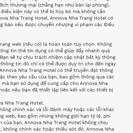
ích thương mại (chẳng hạn như bán lại phòng).
 Điều kiện này có thể bị hủy bỏ mà không cần
nova Nha Trang Hotel. Annova Nha Trang Hotel có
g báo nếu được chuyển nhượng vi phạm các Điều
 Trang web (nếu có) là hoàn toàn tùy chọn. Không
ông tin thẻ tín dụng có thể giúp đẩy nhanh quá
 Bạn sẽ tự chịu trách nhiệm cập nhật bất kỳ thông
thông tin đó chỉ có thể được duy trì cho đến ngày
 Annova Nha Trang Hotel có thể truyền đạt thông
oặc theo yêu cầu của bạn, bao gồm thông qua các
nào mà bạn sử dụng để cung cấp cho Annova Nha
oặc nếu bạn đã thiết lập liên kết với các thiết bị
va Nha Trang Hotel.
hông chính xác và lỗi đánh máy hoặc các lỗi khác
ang web, bao gồm nhưng không giới hạn tỷ lệ, phí
ch của bạn. Annova Nha Trang Hotel không chịu
t, không chính xác hoặc thiếu sót đó. Annova Nha