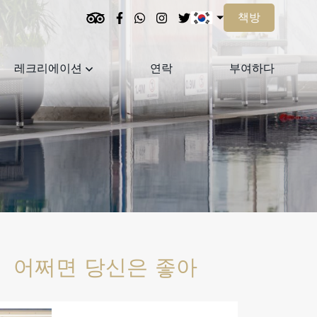
책방
레크리에이션
연락
부여하다
어쩌면 당신은 좋아