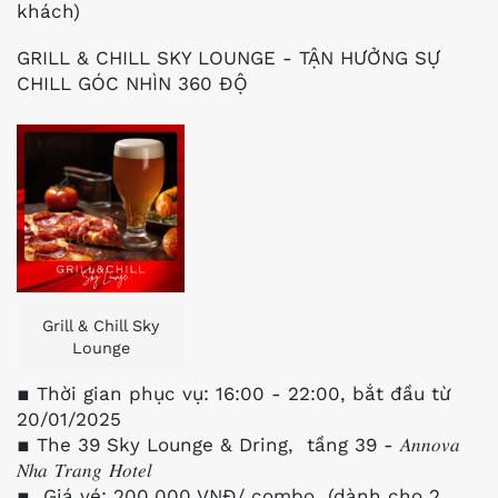
khách)
GRILL & CHILL SKY LOUNGE - TẬN HƯỞNG SỰ
CHILL GÓC NHÌN 360 ĐỘ
Grill & Chill Sky
Lounge
▪️ Thời gian phục vụ: 16:00 - 22:00, bắt đầu từ
20/01/2025
▪️ The 39 Sky Lounge & Dring, tầng 39 - 𝐴𝑛𝑛𝑜𝑣𝑎
𝑁ℎ𝑎 𝑇𝑟𝑎𝑛𝑔 𝐻𝑜𝑡𝑒𝑙
▪️ Giá vé: 200,000 VNĐ/ combo (dành cho 2