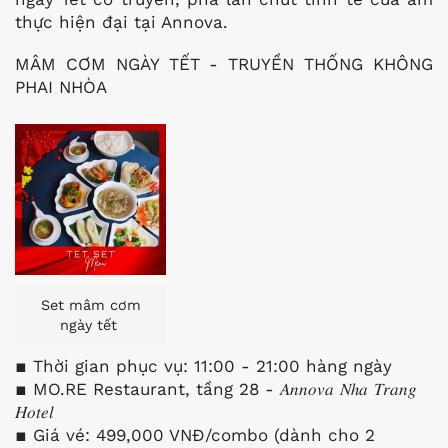
thực hiện đại tại Annova.
MÂM CƠM NGÀY TẾT - TRUYỀN THỐNG KHÔNG
PHAI NHÒA
Set mâm cơm
ngày tết
▪️ Thời gian phục vụ: 11:00 - 21:00 hàng ngày
▪️ MO.RE Restaurant, tầng 28 - 𝐴𝑛𝑛𝑜𝑣𝑎 𝑁ℎ𝑎 𝑇𝑟𝑎𝑛𝑔
𝐻𝑜𝑡𝑒𝑙
▪️ Giá vé: 499,000 VNĐ/combo (dành cho 2