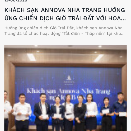
KHÁCH SẠN ANNOVA NHA TRANG HƯỞNG
ỨNG CHIẾN DỊCH GIỜ TRÁI ĐẤT VỚI HOẠT
ĐỘNG “TẮT ĐIỆN - THẮP NẾN”
Hưởng ứng chiến dịch Giờ Trái Đất, khách sạn Annova Nha
Trang đã tổ chức hoạt động “Tắt điện - Thắp nến” tại khu
vực sảnh khách sạn nhằm lan tỏa thông điệp tiết kiệm
năng lượng, nâng cao ý thức bảo vệ môi trường và hướng tới
lối sống bền vững.