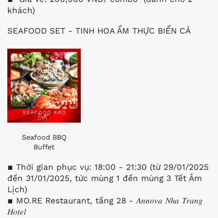
khách)
SEAFOOD SET - TINH HOA ẨM THỰC BIỂN CẢ
Seafood BBQ
Buffet
▪️ Thời gian phục vụ: 18:00 - 21:30 (từ 29/01/2025
đến 31/01/2025, tức mùng 1 đến mùng 3 Tết Âm
Lịch)
▪️ MO.RE Restaurant, tầng 28 - 𝐴𝑛𝑛𝑜𝑣𝑎 𝑁ℎ𝑎 𝑇𝑟𝑎𝑛𝑔
𝐻𝑜𝑡𝑒𝑙