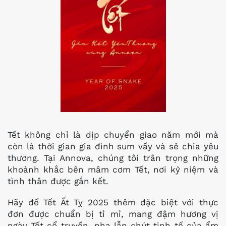
Tết không chỉ là dịp chuyển giao năm mới mà
còn là thời gian gia đình sum vầy và sẻ chia yêu
thương. Tại Annova, chúng tôi trân trọng những
khoảnh khắc bên mâm cơm Tết, nơi kỷ niệm và
tình thân được gắn kết.
Hãy để Tết Ất Tỵ 2025 thêm đặc biệt với thực
đơn được chuẩn bị tỉ mỉ, mang đậm hương vị
ngày Tết cổ truyền, pha lẫn chút tinh tế của ẩm