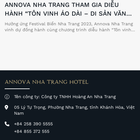
ANNOVA NHA TRANG THAM GIA DIỄU
HÀNH “TÔN VINH ÁO DÀI – DI SẢN VĂN
HÓA VIỆT NAM”
Hưởng ứng Festival Biển Nha Trang 2023, Annova Nha Trang
vinh dự đồng hành cùng chương trình diễu hành “Tôn vinh
Áo dài – Di sản Văn hóa Việt Nam” với sự tham gia của hơn
6.000 phụ nữ Khánh Hòa.
ANNOVA NHA TRANG HOTEL
Tên công ty: Công ty TNHH Hoàng An Nha Trang
05 Lý Tự Trọng, Phường Nha Trang, tỉnh Khánh Hòa, Việt
Nam
+84 258 390 5555
+84 855 372 555