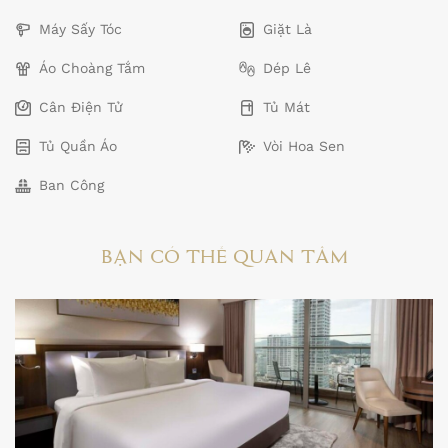
Máy Sấy Tóc
Giặt Là
Áo Choàng Tắm
Dép Lê
Cân Điện Tử
Tủ Mát
Tủ Quần Áo
Vòi Hoa Sen
Ban Công
BẠN CÓ THỂ QUAN TÂM