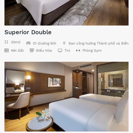
Superior Double
30m2
01 Giường Đôi
Ban công hướng Thành phố và Biển
Két Sắt
Điều Hòa
Tivi
Phòng Gym