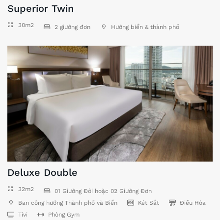
Superior Twin
30m2
2 giường đơn
Hướng biển & thành phố
Deluxe Double
32m2
01 Giường Đôi hoặc 02 Giường Đơn
Ban công hướng Thành phố và Biển
Két Sắt
Điều Hòa
Tivi
Phòng Gym