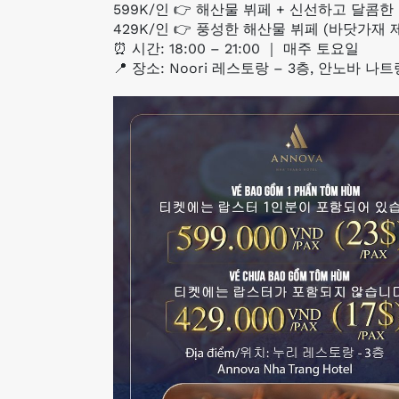
599K/인 👉 해산물 뷔페 + 신선하고 달콤한
429K/인 👉 풍성한 해산물 뷔페 (바닷가재 
⏰ 시간: 18:00 – 21:00 ｜ 매주 토요일
📍 장소: Noori 레스토랑 – 3층, 안노바 나