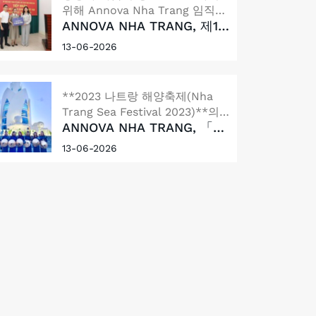
시행했습니다.
위해 Annova Nha Trang 임직원
ANNOVA NHA TRANG, 제10
들은 뜻을 모아 **제10호 태풍
호 태풍(BUALOI) 피해 지역
(Bualoi)**으로 피해를 입은 베트
13-06-2026
주민 지원에 동참
남 북부 및 북중부 지역 주민들을
위한 성금 모금 활동을 진행했습
니다.
**2023 나트랑 해양축제(Nha
Trang Sea Festival 2023)**의
ANNOVA NHA TRANG, 「아
일환으로 Annova Nha Trang은
오자이 - 베트남 문화유산」
「아오자이 - 베트남 문화유산」
13-06-2026
퍼레이드 참가
퍼레이드에 참가하는 영광을 함
께했습니다.