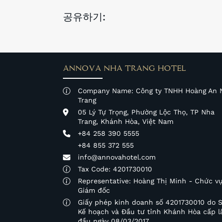
공유하기:
ANNOVA NHA TRANG HOTEL
Company Name: Công ty TNHH Hoàng An 
Trang
05 Lý Tự Trọng, Phường Lộc Thọ, TP Nha
Trang, Khánh Hòa, Việt Nam
+84 258 390 5555
+84 855 372 555
info@annovahotel.com
Tax Code: 4201730010
Representative: Hoàng Thị Minh - Chức vụ
Giám đốc
Giấy phép kinh doanh số 4201730010 do 
Kế hoạch và Đầu tư tỉnh Khánh Hòa cấp l
đầu ngày 08/03/2017