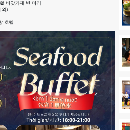
 활 바닷가재 반 마리
제외)
트랑 호텔