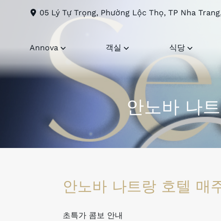
05 Lý Tự Trọng, Phường Lộc Thọ, TP Nha Trang
Annova
객실
식당
안노바 나트
안노바 나트랑 호텔 매
초특가 콤보 안내