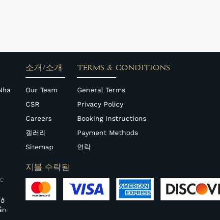
소개/소개
TERMS & CONDITIONS
Nha
Our Team
General Terms
CSR
Privacy Policy
Careers
Booking Instructions
갤러리
Payment Methods
Sitemap
연락
지불 수락됨
:
Sở
ần