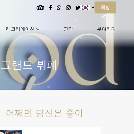
책방
레크리에이션
연락
부여하다
 그랜드 뷔페
어쩌면 당신은 좋아