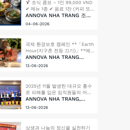
🍹 조식 콤보 – 1인 99,000 VND
✔ 메뉴 1종 ✔ 음료 1잔 (커피 또
ANNOVA NHA TRANG 조식
는 주스)
콤보
04-06-2026
국제 환경보호 캠페인 **「Earth
Hour(지구촌 전등 끄기)」**에
ANNOVA NHA TRANG
동참하기 위해 Annova Nha
HOTEL, 「EARTH HOUR」
Trang Hotel은 호텔 로비에서
13-06-2026
캠페인 '불을 끄고, 촛불을 밝
「불을 끄고, 촛불을 밝히다」 행
히다' 행사 진행
사를 개최하며 에너지 절약과 환
경 보호, 그리고 지속 가능한 삶의
2025년 11월 발생한 대규모 홍수
중요성을 알리는 뜻깊은 시간을
로 피해를 입은 임직원들의 어려
마련했습니다.
ANNOVA NHA TRANG,
움을 함께 극복하기 위해 Annova
2025년 11월 대홍수 피해 임
Nha Trang의 투자사와 경영진은
13-06-2026
직원 지원
총 3억 7,600만 베트남 동(VND)
상당의 지원금과 830kg의 쌀을
전달하는 긴급 지원 프로그램을
상생과 나눔의 정신을 실천하기